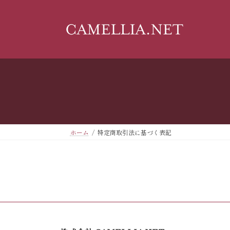
コ
ナ
ン
ビ
テ
ゲ
ン
ー
ツ
シ
へ
ョ
ス
ン
キ
に
ッ
移
プ
動
ホーム
特定商取引法に基づく表記